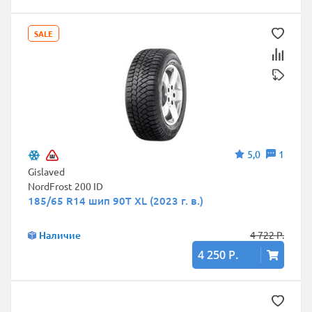
SALE
5,0
1
Gislaved
NordFrost 200 ID
185/65 R14 шип 90T XL (2023 г. в.)
Наличие
4 722 Р.
4 250 Р.