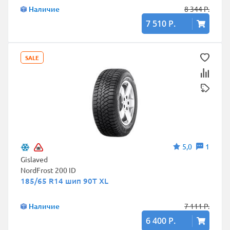
Наличие
8 344 Р.
7 510 Р.
SALE
5,0
1
Gislaved
NordFrost 200 ID
185/65 R14 шип 90T XL
Наличие
7 111 Р.
6 400 Р.