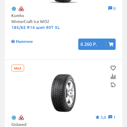
0
Kumho
WinterCraft Ice WI32
185/65 R14 шип 90T XL
Наличие
6 260 Р.
SALE
5,0
1
Gislaved