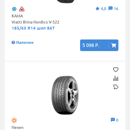
4,0
16
КАМА
Viatti Brina Nordico V-522
185/65 R14 шип 86T
Наличие
5 098 Р.
0
Nexen