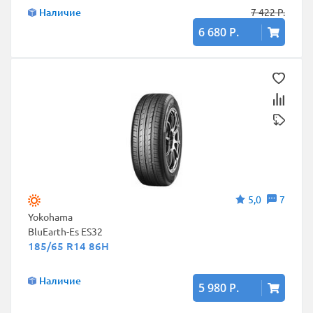
Наличие
7 422 Р.
6 680 Р.
5,0
7
Yokohama
BluEarth-Es ES32
185/65 R14 86H
Наличие
5 980 Р.